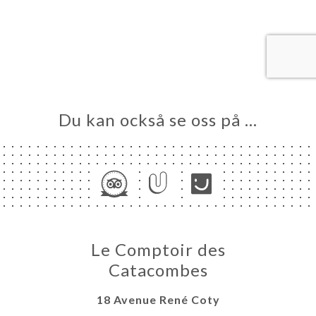
EM
KA
LERI
ÖMEN
NY
Du kan också se oss på …
TAKT
Le Comptoir des
Catacombes
18 Avenue René Coty