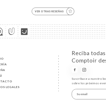
VER OTRAS RESEÑAS
Reciba todas 
CIO
Comptoir de
ERÍA
EÑA
Ú
Suscríbase a nuestro b
NTACTO
sobre los próximos eve
SOS LEGALES