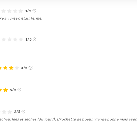
1/5
e arrivée c’était fermé.
1/5
4/5
5/5
2/5
échauffées et sèches (du jour?). Brochette de boeuf, viande bonne mais avec d