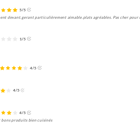
5/5
ment devant.gerant particulièrement aimable.plats agréables. Pas cher pour 
1/5
4/5
4/5
4/5
t bons produits bien cuisinés