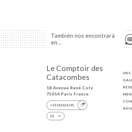
También nos encontrará
en…
Le Comptoir des
INI
Catacombes
GAL
RES
18 Avenue René Coty
75014 Paris France
MEN
CO
+33143226191
AVI
ES