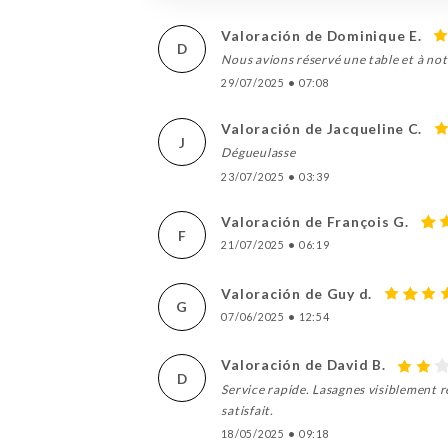
Valoración de Dominique E.
D
Nous avions réservé une table et à notr
29/07/2025
•
07:08
Valoración de Jacqueline C.
J
Dégueulasse
23/07/2025
•
03:39
Valoración de François G.
F
21/07/2025
•
06:19
Valoración de Guy d.
G
07/06/2025
•
12:54
Valoración de David B.
D
Service rapide. Lasagnes visiblement r
satisfait.
18/05/2025
•
09:18