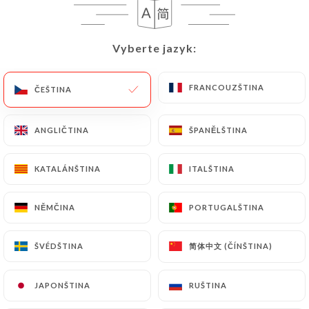
CS
NABÍDKA
Vyberte jazyk:
Vyberte jazyk:
FRANCOUZŠTINA
FRANCOUZŠTINA
ČEŠTINA
ČEŠTINA
/
DOMŮ
RECENZE
ANGLIČTINA
ANGLIČTINA
ŠPANĚLŠTINA
ŠPANĚLŠTINA
Recenze
KATALÁNŠTINA
KATALÁNŠTINA
ITALŠTINA
ITALŠTINA
NĚMČINA
NĚMČINA
PORTUGALŠTINA
PORTUGALŠTINA
44 recenze společnosti Uniiti
简体中文 (ČÍNŠTINA)
简体中文 (ČÍNŠTINA)
ŠVÉDŠTINA
ŠVÉDŠTINA
3.6 / 5
JAPONŠTINA
JAPONŠTINA
RUŠTINA
RUŠTINA
100% skutečné, ověřené recenze.