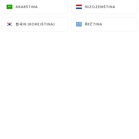
ARABŠTINA
ARABŠTINA
NIZOZEMŠTINA
NIZOZEMŠTINA
Hodnotil uživatel Dominique E.
한국어 (KOREJŠTINA)
한국어 (KOREJŠTINA)
ŘEČTINA
ŘEČTINA
D
1/5
Nous avions réservé une table et à notre
arrivée c’était fermé.
29/07/2025
•
07:08
Hodnotil uživatel Jacqueline C.
J
1/5
Dégueulasse
23/07/2025
•
03:39
Hodnotil uživatel François G.
F
4/5