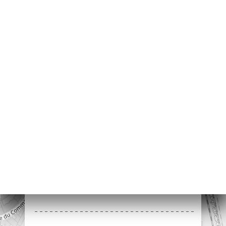
約
ャ
リ
ビ
ー
ニ
ー
絡
18 Avenue René
Coty
75014 Paris France